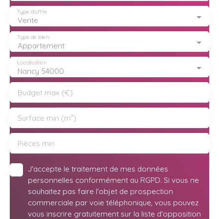
Type d'offre
Vente
Type de bien
Appartement
Localisation
Nancy 54000
Budget max (€)
Surface min (m²)
Pièces min
J'accepte le traitement de mes données
personnelles conformément au RGPD. Si vous ne
souhaitez pas faire l'objet de prospection
commerciale par voie téléphonique, vous pouvez
vous inscrire gratuitement sur la liste d'opposition