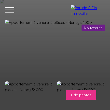
Nouveauté
ACHETER
VENDRE
AVIS CLIENTS
VENDUS
CONSEILLERS
Estimation offerte
Alerte mail
+ de photos