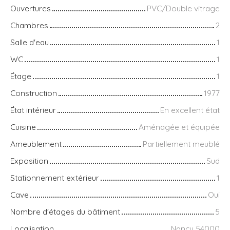
Ouvertures
PVC/Double vitrage
Chambres
2
Salle d'eau
1
WC
1
Étage
1
Construction
1977
État intérieur
En excellent état
Cuisine
Aménagée et équipée
Ameublement
Partiellement meublé
Exposition
Sud
Stationnement extérieur
1
Cave
Oui
Nombre d'étages du bâtiment
5
Localisation
Nancy 54000