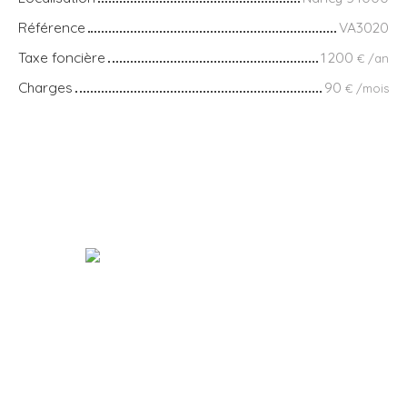
Référence
VA3020
Taxe foncière
1 200
€ /an
Charges
90
€ /mois