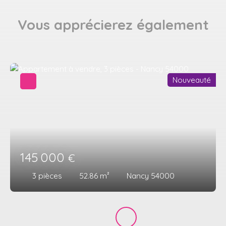
Vous apprécierez
également
Nouveauté
145 000
€
3
pièces
52.86
m²
Nancy 54000