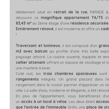
Idéalement situé en
retrait de la rue
, PARADE &
découvrir ce
magnifique appartement T4/T5
d’
83,43 m²
au 2ème étage d'une
résidence sécurisée
Entièrement rénové
, il est moderne et offre un
cadr
!
Traversant et lumineux
, il est composé d'un
grand
m2 avec balcon
qui profite d’une très belle expos
paysage arboré. La cuisine ouverte, équipée et 
cellier attenant
offrant un espace de stockage et la
une machine à laver.
Coté nuit, les
trois chambres spacieuses
sont
rangements
intégrés. Un grand placard dans l’
rangement dans le couloir permet d’apprécier un s
utile. La salle d'eau, moderne et élégante, a été rénov
En plus de l'appartement, vous bénéficierez d'
un
accès à un local à vélos
. Les deux étant
access
que l’entrée de l’immeuble
. Enfin, une
place de st