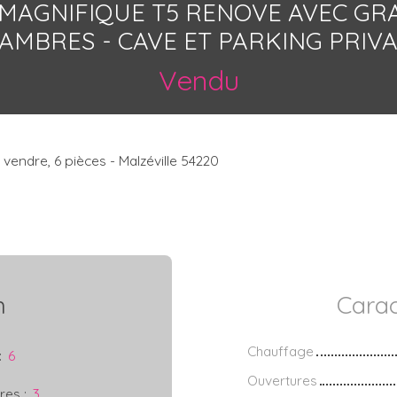
MAGNIFIQUE T5 RENOVE AVEC GRAN
AMBRES - CAVE ET PARKING PRIVA
Vendu
endre, 6 pièces - Malzéville 54220
n
Carac
Chauffage
:
6
Ouvertures
res
:
3