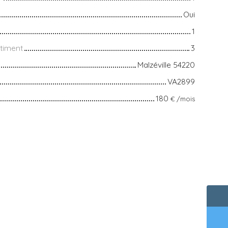
Oui
1
timent
3
Malzéville 54220
VA2899
180
€ /mois