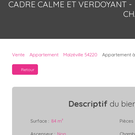
CADRE CALME ET VERDOYANT - 
CH
Vente
Appartement
Malzéville 54220
Appartement à v
Retour
Descriptif
du bie
Surface
:
84
m²
Pièces
Ascenseur
:
Non
Chamb