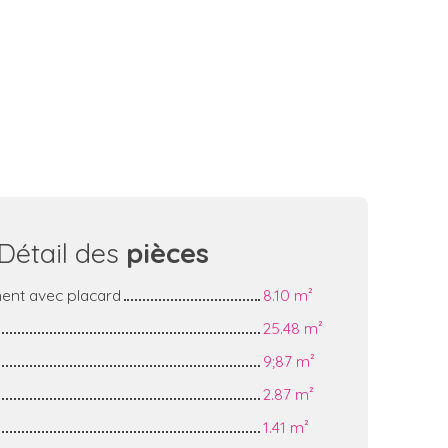
Détail des
pièces
nt avec placard
8.10 m²
25.48 m²
9;87 m²
2.87 m²
1.41 m²