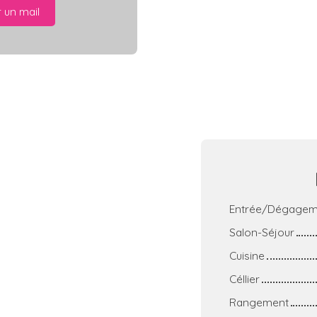
 un mail
Entrée/Dégageme
Salon-Séjour
Cuisine
Céllier
Rangement