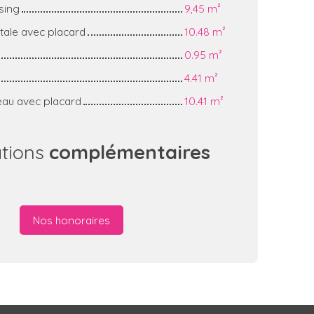
sing
9,45 m²
ale avec placard
10.48 m²
0.95 m²
4.41 m²
au avec placard
10.41 m²
ations
complémentaires
Nos honoraires