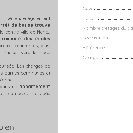
Cave
ent bénéficie également
Balcon
arrêt de bus se trouve
Nombre d'étages du bâ
e centre-ville de Nancy
Localisation
proximité des écoles
breux commerces, ainsi
Référence
t l'accès vers la Place
Charges
curisée. Les charges de
des parties communes et
sionnel.
 dans un
appartement
itez, contactez-nous dès
bien