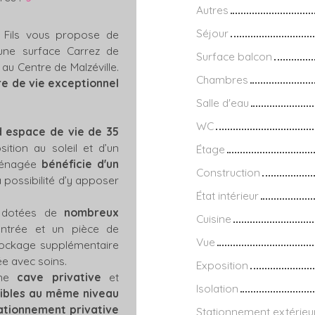
Autres
Séjour
 Fils vous propose de
une surface Carrez de
Surface balcon
au Centre de Malzéville.
Chambres
e de vie exceptionnel
Salle d'eau
WC
 espace de vie de 35
ition au soleil et d’un
Étage
aménagée
bénéficie d'un
Construction
 possibilité d’y apposer
État intérieur
 dotées de
nombreux
Cuisine
entrée et un pièce de
Vue
tockage supplémentaire
ée avec soins.
Exposition
une
cave privative
et
Isolation
ibles au même niveau
ationnement privative
Stationnement extérieu