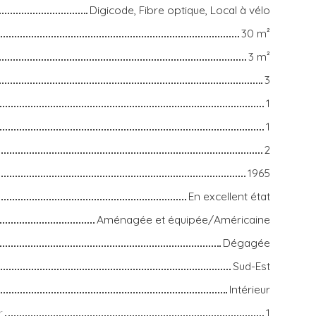
Digicode, Fibre optique, Local à vélo
30
m²
3
m²
3
1
1
2
1965
En excellent état
Aménagée et équipée/Américaine
Dégagée
Sud-Est
Intérieur
r
1