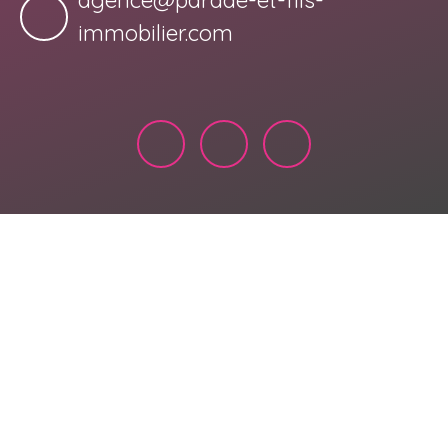
agence@parade-et-fils-
immobilier.com