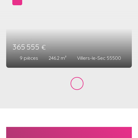
365 555
€
9
pièces
246.2
m²
Villers-le-Sec 55500