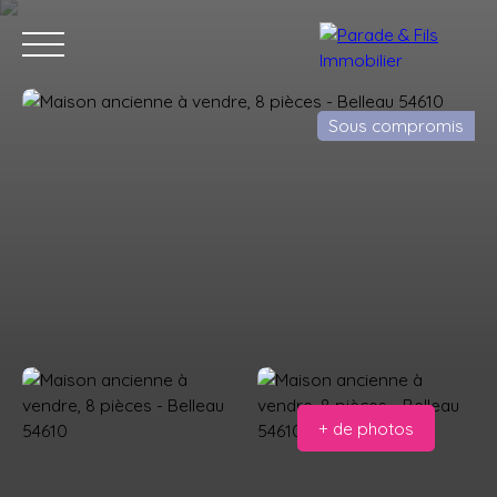
Sous compromis
ACHETER
VENDRE
AVIS CLIENTS
VENDUS
CONSEILLERS
Estimation offerte
Alerte mail
+ de photos