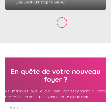
Lay-Saint-Christophe 54690
En quête de votre nouveau
foyer ?
Ne manquez plus aucun bien correspondant à votre
recherche en vous inscrivant à notre alerte mail !
Prénom