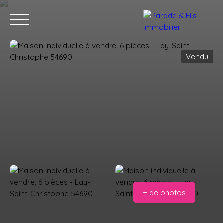
Vendu
ACHETER
VENDRE
AVIS CLIENTS
VENDUS
CONSEILLERS
Estimation offerte
Alerte mail
+ de photos