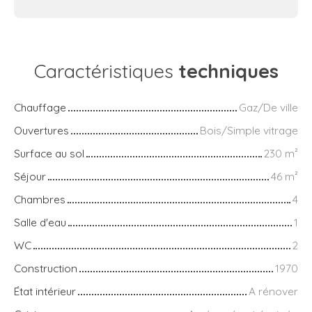
Caractéristiques
techniques
Chauffage
Gaz/De ville
Ouvertures
Bois/Simple vitrage
Surface au sol
230
m²
Séjour
46
m²
Chambres
4
Salle d'eau
1
WC
2
Construction
1970
État intérieur
A rénover