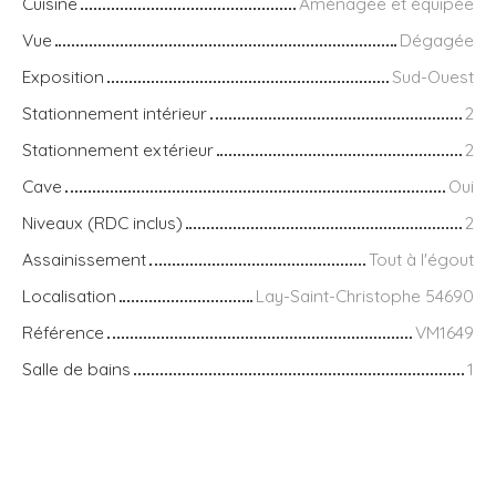
Cuisine
Aménagée et équipée
Vue
Dégagée
Exposition
Sud-Ouest
Stationnement intérieur
2
Stationnement extérieur
2
Cave
Oui
Niveaux (RDC inclus)
2
Assainissement
Tout à l'égout
Localisation
Lay-Saint-Christophe 54690
Référence
VM1649
Salle de bains
1